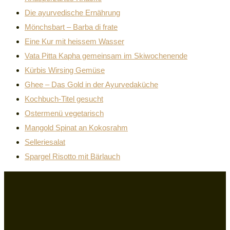
Die ayurvedische Ernährung
Mönchsbart – Barba di frate
Eine Kur mit heissem Wasser
Vata Pitta Kapha gemeinsam im Skiwochenende
Kürbis Wirsing Gemüse
Ghee – Das Gold in der Ayurvedaküche
Kochbuch-Titel gesucht
Ostermenü vegetarisch
Mangold Spinat an Kokosrahm
Selleriesalat
Spargel Risotto mit Bärlauch