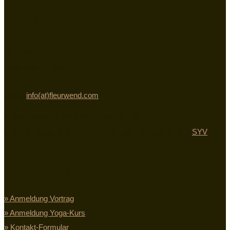
Kontakt
Fleur Wend
Ayurveda & Yoga
Tel.: +41 (0) 77 432 19 33
eMail:
info(at)fleurwend.com
Krankenkassen Zertifiziert QualiCert und
krankenkassenanerkannt vom Schweizer Yogaverband
SYV
Anmeldung
» Anmeldung Vortrag
» Anmeldung Yoga-Kurs
» Kontakt-Formular