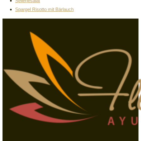
Selleriesalat
Spargel Risotto mit Bärlauch