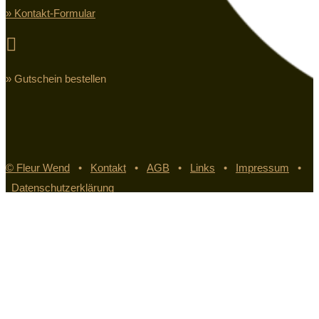
» Kontakt-Formular

» Gutschein bestellen
© Fleur Wend
•
Kontakt
•
AGB
•
Links
•
Impressum
•
Datenschutzerklärung
Pin It on Pinterest