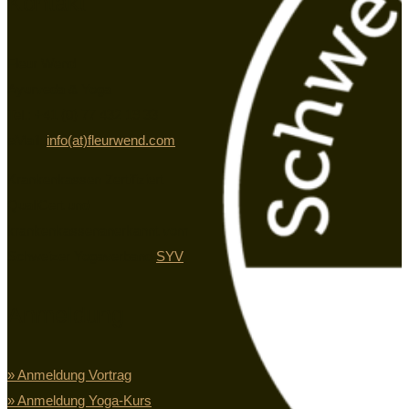
Kontakt
Fleur Wend
Ayurveda & Yoga
Tel.: +41 (0) 77 432 19 33
eMail:
info(at)fleurwend.com
Krankenkassen Zertifiziert
QualiCert und
krankenkassenanerkannt vom
Schweizer Yogaverband
SYV
Anmeldung
» Anmeldung Vortrag
» Anmeldung Yoga-Kurs