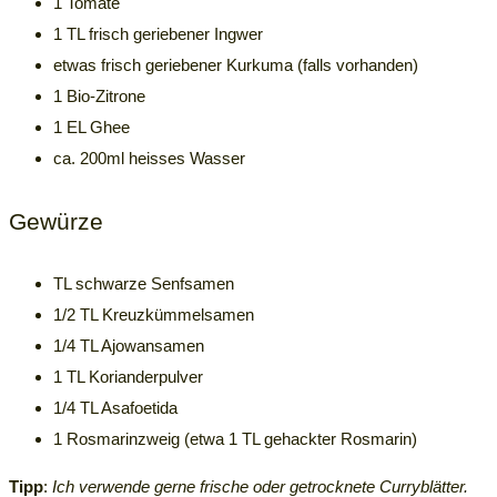
1 Tomate
1 TL frisch geriebener Ingwer
etwas frisch geriebener Kurkuma (falls vorhanden)
1 Bio-Zitrone
1 EL Ghee
ca. 200ml heisses Wasser
Gewürze
TL schwarze Senfsamen
1/2 TL Kreuzkümmelsamen
1/4 TL Ajowansamen
1 TL Korianderpulver
1/4 TL Asafoetida
1 Rosmarinzweig (etwa 1 TL gehackter Rosmarin)
Tipp
:
Ich verwende gerne frische oder getrocknete Curryblätter.