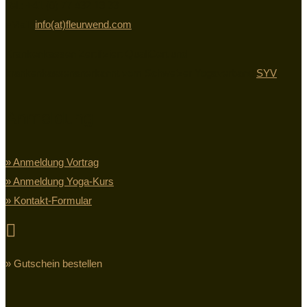
Tel.: +41 (0) 77 432 19 33
eMail:
info(at)fleurwend.com
Krankenkassen Zertifiziert QualiCert und
krankenkassenanerkannt vom Schweizer Yogaverband
SYV
Anmeldung
» Anmeldung Vortrag
» Anmeldung Yoga-Kurs
» Kontakt-Formular

» Gutschein bestellen