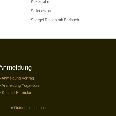
Kokosrahm
Selleriesalat
Spargel Risotto mit Bärlauch
Anmeldung
» Anmeldung Vortrag
» Anmeldung Yoga-Kurs
» Kontakt-Formular
» Gutschein bestellen