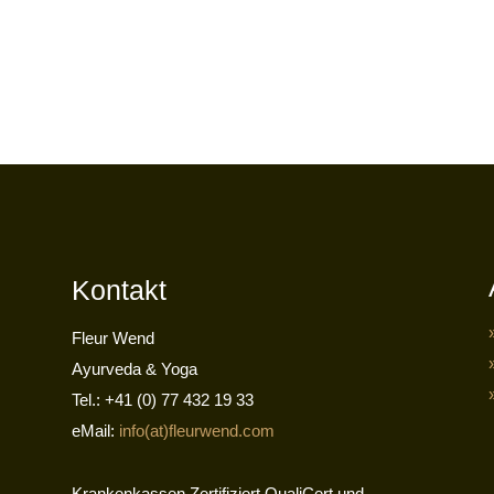
Kontakt
Fleur Wend
Ayurveda & Yoga
Tel.: +41 (0) 77 432 19 33
eMail:
info(at)fleurwend.com
Krankenkassen Zertifiziert QualiCert und