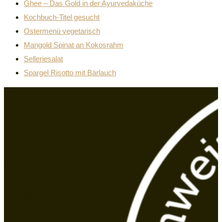
Ghee – Das Gold in der Ayurvedaküche
Kochbuch-Titel gesucht
Ostermenü vegetarisch
Mangold Spinat an Kokosrahm
Selleriesalat
Spargel Risotto mit Bärlauch
Kontakt
Fleur Wend
Ayurveda & Yoga