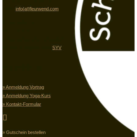
Tel.: +41 (0) 77 432 19 33
eMail:
info(at)fleurwend.com
Krankenkassen Zertifiziert
QualiCert und
krankenkassenanerkannt vom
Schweizer Yogaverband
SYV
Anmeldung
» Anmeldung Vortrag
» Anmeldung Yoga-Kurs
» Kontakt-Formular

» Gutschein bestellen